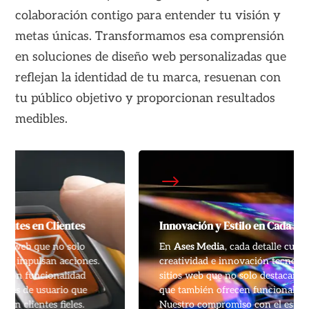
colaboración contigo para entender tu visión y
metas únicas. Transformamos esa comprensión
en soluciones de diseño web personalizadas que
reflejan la identidad de tu marca, resuenan con
tu público objetivo y proporcionan resultados
medibles.
$
Innovación y Estilo en Cada Pixel
En
Ases Media
, cada detalle cuenta. Fusionamos
creatividad e innovación tecnológica para diseñar
sitios web que no solo destacan visualmente, sino
que también ofrecen funcionalidades avanzadas.
Nuestro compromiso con el estilo y la vanguardia