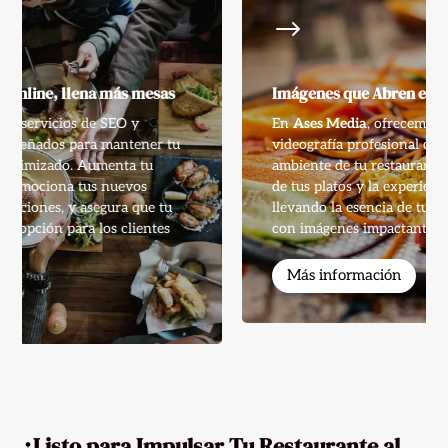
$
Imágenes que Abren el Apetito
En
Ases Media
, ofrecemos servicios de fotografía y
videografía profesional que destacan la calidad y el
ambiente de tu restaurante. Transmite la excelencia
de tus platos y la experiencia única que ofreces,
llevando la esencia de tu restaurante al mundo digital
con imágenes impactantes y videos envolventes.
Más información
¿Listo para Impulsar Tu Restaurante al