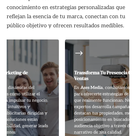
conocimiento en estrategias personalizadas que
reflejan la esencia de tu marca, conectan con tu
público objetivo y ofrecen resultados medibles.
$
Transforma Tu Presencia Online y Aumenta Tus
Ventas
En
Ases Media
, combinamos creatividad y tecnología
para ofrecerte estrategias de marketing inmobiliario
que realmente funcionan. Nuestro equipo de
expertos desarrolla campañas personalizadas que
destacan tus propiedades, mejoran tu
posicionamiento en buscadores y conectan con tu
audiencia objetivo a través de contenido visual y
narrativo de alta calidad.