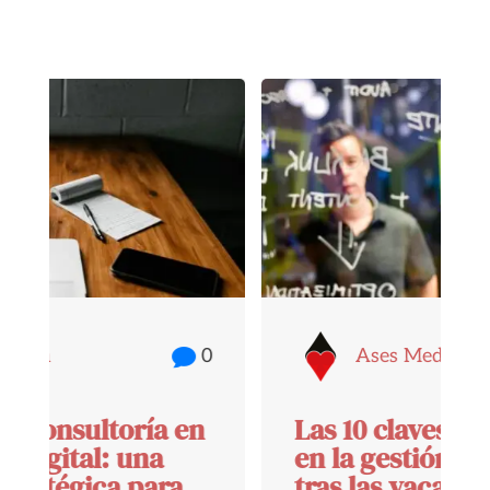
Ases Media

0
Las 10 claves para el éxito
en la gestión inmobiliaria
tras las vacaciones