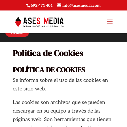
692 471 401
info@asesmedia.com
Utilizamos cookies para ofrecerte la mejor experiencia en
nuestra web.
Puedes aprender más sobre qué cookies utilizamos o
desactivarlas en los
ajustes
.
Aceptar
Politica de Cookies
POLÍTICA DE COOKIES
Se informa sobre el uso de las cookies en
este sitio web.
Las cookies son archivos que se pueden
descargar en su equipo a través de las
páginas web. Son herramientas que tienen