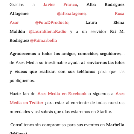
Gracias a
Javier Franco
,
Alba Rodríguez
Alfageme
@albaafageme
,
Rosa
Asor
@FotoDProducto
,
Laura Elena
Moldón
@LauraElenaRadio
y a un servidor
Fai M.
Rodríguez
@Faimarbella
Agradecemos a todos los amigos, conocidos, seguidores
,…
de Ases Media su inestimable ayuda
al enviarnos las fotos
y vídeos que realizan con sus teléfonos
para que las
publiquemos.
Hazte fan de
Ases Media en Facebook
o síguenos a
Ases
Media en Twitter
para estar al corriente de todas nuestras
novedades y así sabrás que días estaremos en Starlite.
Consúltenos sin compromiso para sus eventos en
Marbella
(Málaga)