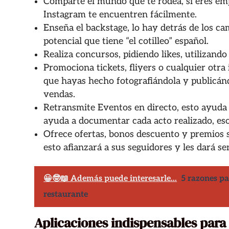
Comparte el mundo que te rodea, si eres emp
Instagram te encuentren fácilmente.
Enseña el backstage, lo hay detrás de los ca
potencial que tiene “el cotilleo” español.
Realiza concursos, pidiendo likes, utilizand
Promociona tickets, fliyers o cualquier otra
que hayas hecho fotografiándola y publicán
vendas.
Retransmite Eventos en directo, esto ayuda
ayuda a documentar cada acto realizado, eso
Ofrece ofertas, bonos descuento y premios s
esto afianzará a sus seguidores y les dará se
😀🤓📖 Además puede interesarle...
5 razones pa
restaurante
Aplicaciones indispensables para