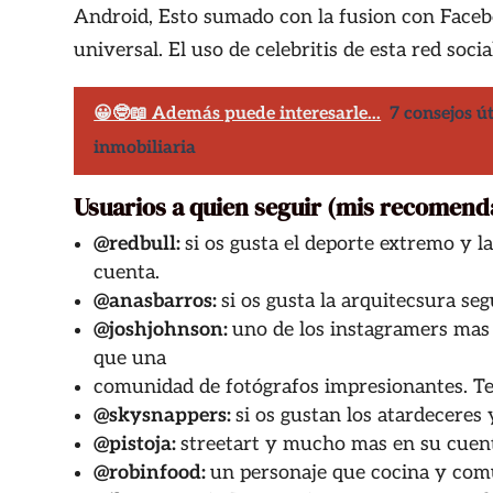
Android,
Esto sumado con la fusion con Faceb
universal.
El uso de celebritis de esta red soci
😀🤓📖 Además puede interesarle...
7 consejos út
inmobiliaria
Usuarios a quien seguir (mis recomend
@
redbull
:
si os gusta el deporte extremo y l
cuenta.
@
anasbarros
:
si os gusta la arquitecsura seg
@
joshjohnson
:
uno de los instagramers mas 
que una
comunidad de fotógrafos impresionantes. Te
@
skysnappers
:
si os gustan los atardeceres y
@
pistoja
:
streetart y mucho mas en su cuen
@
robinfood
:
un personaje que cocina y comu