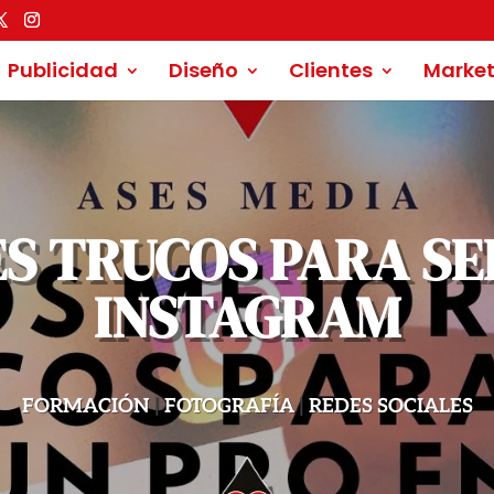
 para ofrecerte la mejor experiencia en nuestra web.
ás sobre qué cookies utilizamos o desactivarlas en los
ajustes
.
Publicidad
Diseño
Clientes
Market
S TRUCOS PARA SE
INSTAGRAM
FORMACIÓN
|
FOTOGRAFÍA
|
REDES SOCIALES