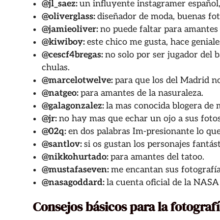
@
jl_saez
:
un influyente instagramer español,
@
oliverglass
:
diseñador de moda, buenas fot
@
jamieoliver
:
no puede faltar para amantes 
@
kiwiboy
:
este chico me gusta, hace geniale
@
cescf4bregas
:
no solo por ser jugador del 
chulas.
@
marcelotwelve
:
para que los del Madrid n
@
natgeo
:
para amantes de la nasuraleza.
@
galagonzalez
:
la mas conocida blogera de 
@
jr
:
no hay mas que echar un ojo a sus fotos
@
02q
:
en dos palabras Im-presionante lo que
@
santlov
:
si os gustan los personajes fantás
@
nikkohurtado
:
para amantes del tatoo.
@
mustafaseven
:
me encantan sus fotografía
@
nasagoddard
:
la cuenta oficial de la NASA 
Consejos básicos para la fotograf